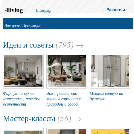
4living
Разделы
Интерьер
Интерьер
/
Практикум
(795) →
Идеи и советы
Фартук на кухне:
Эко-тренды: как
Меняем ванную на
материалы, тренды,
жить в гармонии с
душевую
особенности
природой и собой
(56) →
Мастер-классы