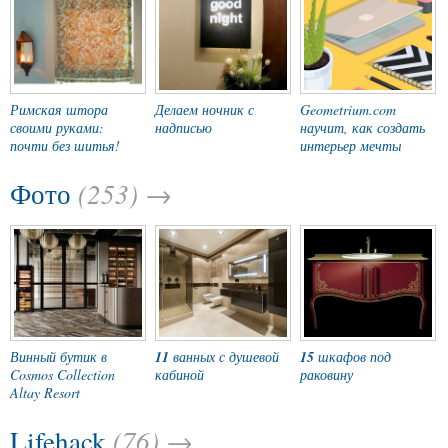
Римская штора
Делаем ночник с
Geometrium.com
своими руками:
надписью
научит, как создать
почти без шитья!
интерьер мечты
(253) →
Фото
Винный бутик в
11
ванных с душевой
15
шкафов под
Cosmos Collection
кабиной
раковину
Altay Resort
(76) →
Lifehack