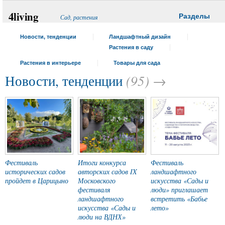
4living
Разделы
Сад, растения
Новости, тенденции
Ландшафтный дизайн
Растения в саду
Новинки
Растения в интерьере
Товары для сада
Выставки
Ландшафтный дизайн
(95) →
Новости, тенденции
Премии
Декоративные деревья и
Комнатные растения
Печи, камины
кустарники
Тенденции
Флористика
Садовая мебель
Плодовые деревья и
кустарники
По комнатам
Свет
Многолетники
Идеи и советы
Декор
Однолетники
Фото
Бассейны, матрасы
Розы
Идеи и советы
Мастер-классы
Фото
Фестиваль
Итоги конкурса
Фестиваль
исторических садов
авторских садов IX
ландшафтного
пройдет в Царицыно
Московского
искусства «Сады и
фестиваля
люди» приглашает
ландшафтного
встретить «Бабье
искусства «Сады и
лето»
люди на ВДНХ»