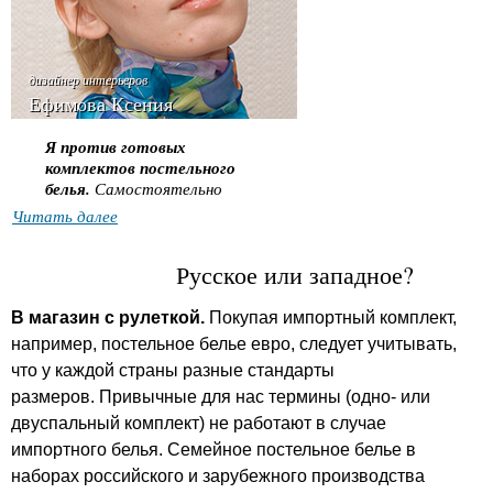
дизайнер интерьеров
Ефимова Ксения
Я против готовых
комплектов постельного
белья.
Самостоятельно
подобранные ансамбли
Читать далее
отличаются большей
индивидуальностью. Важно
Русское или западное?
лишь избегать пестроты;
стоит один предмет выбрать
однотонным, второй - с
В магазин с рулеткой.
Покупая импортный комплект,
неброским рисунком, а третий
например, постельное белье евро, следует учитывать,
- сделать акцентом.
что у каждой страны разные стандарты
Например, однотонная
простыня, покрывало в клетку
размеров. Привычные для нас термины (одно- или
и наволочки с крупными
двуспальный комплект) не работают в случае
цветами. Особенно уместны
импортного белья. Семейное постельное белье в
такие эксперименты в
наборах российского и зарубежного производства
интерьере стиля кантри,