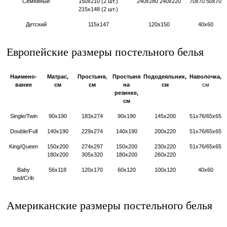
Семейный
150х210 (2 шт.)
240х280 240х220
70х70 50х70
215х148 (2 шт.)
Детский
115х147
120х150
40х60
Европейские размеры постельного белья
Наимено-
Матрас,
Простыня,
Простыня
Пододеяльник,
Наволочка,
вание
см
см
на
см
см
резинке,
см
Single/Twin
90х190
183х274
90х190
145х200
51х76/65х65
Double/Full
140х190
229х274
140х190
200х220
51х76/65х65
King/Queen
150х200
274х297
150х200
230х220
51х76/65х65
180х200
305х320
180х200
260х220
Baby
56х118
120х170
60х120
100х120
40х60
bed/Crib
Американские размеры постельного белья