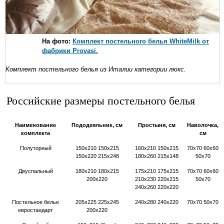
На фото:
Комплект постельного белья WhiteMilk от
фабрики Provasi.
Комплект постельного белья из Италии категории люкс.
Российские размеры постельного белья
Наименование
Пододеяльник, см
Простыня, см
Наволочка,
комплекта
см
Полуторный
150х210 150х215
160х210 150х215
70х70 60х60
150х220 215х248
180х260 215х148
50х70
Двуспальный
180х210 180х215
175х210 175х215
70х70 60х60
200х220
210х230 220х215
50х70
240х260 220х220
Постельное белье
205х225 225х245
240х280 240х220
70х70 50х70
евростандарт
200х220