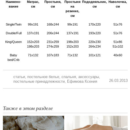
Наимено-
Матрас,
Простыня,
Простыня
Пододеяльник,
Наволочка,
вание
см
см
на
см
см
резинке,
см
Single/Twin
99x191
168x244
99x191
170x220
51x76
Double/Full
137x191
206x244
137x191
193x220
51x76
King/Queen
152x203
231x259
198x203
220x230
51x86
198x203
274x259
152x203
264x234
51x102
Baby
71х132
107х183
71х132
101х121
40х60
bed/Crib
статьи
,
постельное белье
,
спальня
,
аксессуары
,
26.03.2013
постельные принадлежности
,
Ефимова Ксения
Также в этом разделе