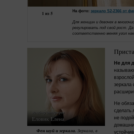
На фото:
зеркало S2-2366 от фа
1
из
5
Для женщин и девочек в многочи
регулировать под свой рост. Да
соответственно меняя угол нак
Приста
Не для д
называют
взрослой
зеркала 
расширит
Не обяза
сделать
дизайнер интерьеров
Еловик Елена
не подой
домашним
Фен шуй и зеркала.
Зеркала, в
устойчив