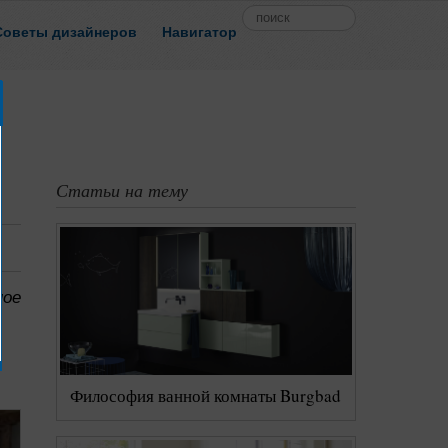
Советы дизайнеров
Навигатор
Все теги
Персоны
Компании
а
Маленькие квартиры
3d-проект
Статьи на тему
Домоводство
DIY
Новости
иотека
Шторы
Цвет
ное
Обои
Философия ванной комнаты Burgbad