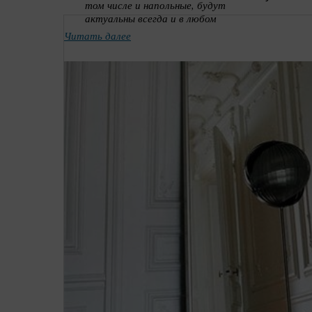
том числе и напольные, будут
актуальны всегда и в любом
интерьере. При грамотном их
Читать далее
расположении, они
видоизменяют, расширяют
пространство помещения.
Сейчас все больше людей
интересуется китайской
философией фен шуй. Никто
не поспорит с рекомендациями
древних философов:
желательно, чтобы в доме
было хотя бы одно зеркало, в
котором человек будет видеть
себя в полный рост. Ни в коем
случае, отражение лица в
зеркале не должно
подрезаться сверху:
размещать зеркало нужно
так, чтобы над головой
отражаемого в нем силуэта
оставалось свободное
пространство - это позволит
развиваться личности