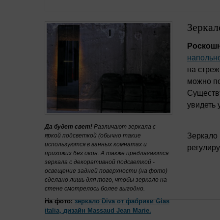
Зерка
Роскошн
напольно
на стреж
можно по
Существ
увидеть 
Да будет свет!
Различают зеркала с
Зеркало
яркой подсветкой (обычно такие
используются в ванных комнатах и
регулиру
прихожих без окон. А также предлагаются
зеркала с декоративной подсветкой -
освещение задней поверхности (на фото)
сделано лишь для того, чтобы зеркало на
стене смотрелось более выгодно.
На фото:
зеркало Diva от фабрики Glas
italia, дизайн Massaud Jean Marie.