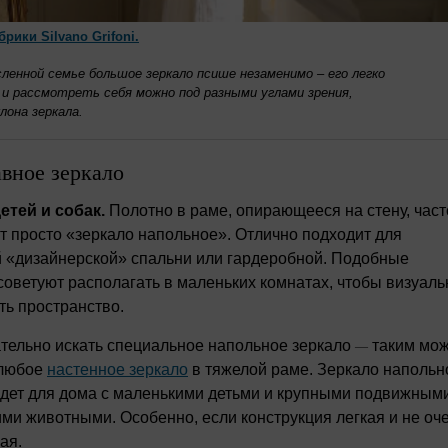
брики Silvano Grifoni.
сленной семье большое зеркало псише незаменимо – его легко
 и рассмотреть себя можно под разными углами зрения,
лона зеркала.
вное зеркало
етей и собак.
Полотно в раме, опирающееся на стену, част
 просто «зеркало напольное». Отлично подходит для
 «дизайнерской» спальни или гардеробной. Подобные
советуют располагать в маленьких комнатах, чтобы визуаль
ь пространство.
тельно искать специальное напольное зеркало
таким мо
—
 любое
настенное зеркало
в тяжелой раме. Зеркало напольн
дет для дома с маленькими детьми и крупными подвижным
и животными. Особенно, если конструкция легкая и не оч
ая.