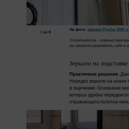
смотрящего в зеркало, не
ограничивая ее возможности.
Напольные зеркала с
регулированием установки, в
этом случае, удобны для всех
На фото:
зеркало Psiche SMS от 
членов семьи разного роста.
1
из
8
Устойчивость - главный критери
не сможете разглядеть себя в н
Зеркало на подставке
Практичное решение.
Дана
Нередко зеркало на ножке
и ящичками. Основание мож
которых удобно передвигат
отражающего полотна нельз