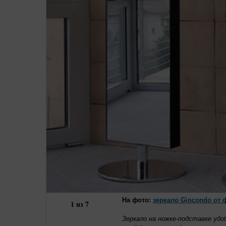
На фото:
зеркало Giocondo от ф
1
из
7
Зеркало на ножке-подставке уд