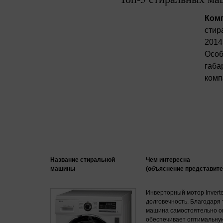
Комп
стир
2014
Особ
габа
комп
Название стиральной
Чем интересна
машины
(объяснение представите
Инверторный мотор Inverte
долговечность. Благодаря 
машина самостоятельно о
обеспечивает оптимальную