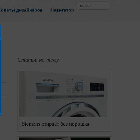
Советы дизайнеров
Навигатор
Все теги
Персоны
Компании
а
Маленькие квартиры
3d-проект
Статьи на тему
Домоводство
DIY
Новости
иотека
Шторы
Цвет
Обои
Siemens стирает без порошка