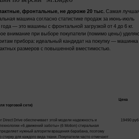
актные, фронтальные, не дороже 20 тыс.
Самая лучша
альная машина согласно статистике продаж за июнь-июль
 года — это машины с фронтальной загрузкой от 4 до 6 кг.
ое внимание при выборе покупатели (помимо цены) уделя
ритам прибора: идеальный кандидат на покупку — машинка
актных размеров с повышенной вместимостью.
Цена
ля торговой сети)
r Direct Drive обеспечивает этой модели надежность и
19490 руб
технологии «6 движений заботы» (6 Motion) стиральная
пределяет нужный алгоритм вращения барабана, поэтому
 стирку для каждого вида ткани. Покупатели часто отмечают