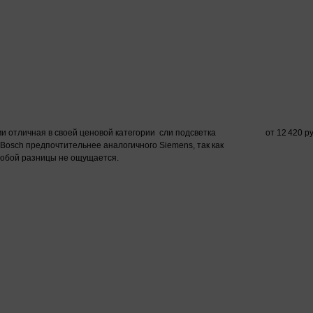
и отличная в своей ценовой категории сли подсветка
от 12 420 ру
Bosch предпочтительнее аналогичного Siemens, так как
собой разницы не ощущается.