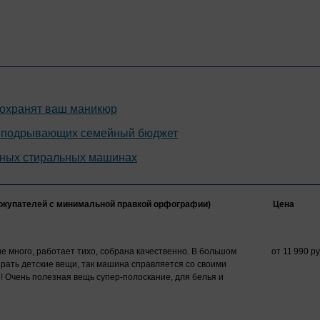
сохранят ваш маникюр
е подрывающих семейный бюджет
нных стиральных машинах
окупателей c минимальной правкой орфографии)
Цена
е много, работает тихо, собрана качественно. В большом
от 11 990 ру
ирать детские вещи, так машина справляется со своими
! Очень полезная вещь супер-полоскание, для белья и