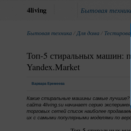
4living
Бытовая техник
Бытовая техника
/
Для дома
/
Тестирова
Топ-5 стиральных машин: п
Yandex.Market
Варвара Еремеева
Какие стиральные машины самые лучшие? Н
сайта 4living.su начинает серию эксперим
торговых сетей список наиболее продавае
их с самыми популярными моделями по вер
Топ-5 стиральных ма