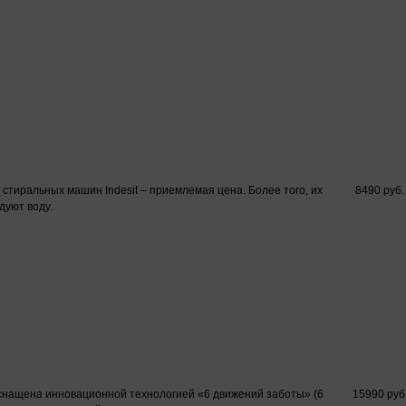
 стиральных машин Indesit – приемлемая цена. Более того, их
8490 руб.
уют воду.
снащена инновационной технологией «6 движений заботы» (6
15990 руб