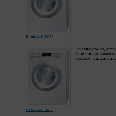
B
osch WLG 24160
Стиралка хорошая, местам
дисплея не раздражает,то 
существенно дешевле,а о
Bosch WLG 24260