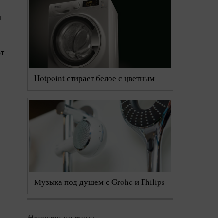
я
ют
Hotpoint стирает белое с цветным
Музыка под душем с Grohe и Philips
.
Новости на тему